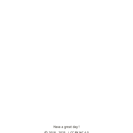
Hava a great day !
2018 - 2025
CC BY-NC 4.0