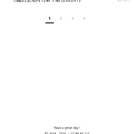
1
2
3
4
Hava a great day !
2018 - 2025
CC BY-NC 4.0