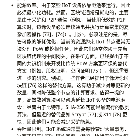
能源效率。由于某些 IIoT 设备依靠电池来运行，因此
必须最小化功耗。然而，区块链通常是耗电的，主要
是由于采矿和 P2P 通信（例如，当使用低效的 P2P
算法时，边缘设备必须连续通电并执行计算密集的复
杂加密操作 [73]，[74]）。此外，必须注意的是，尽
管可能的能耗优化，当前的资源约束 IIoT 节点通常无
法处理 PoW 或挖掘任务，因此它们通常依赖于充当
区块链代理的中间网关。在采矿方面，已经提出了不
同的共识机制来开发比传统 PoW 方案更环保的替代
方案（例如，股权证明，空间证明 [75]），但还需要
进一步的研究。例如，一些作者已经提出了像迷你区
块链 [76] 这样的替代方案，这有助于减少对等更新的
数量，同时降低整个节点的计算要求。值得一提的
是，高效散列算法可以帮助延长 IIoT 设备的电池寿
命：尽管由于比特币，SHA-256 可能是最流行的散列
算法，但最近的替代品如 Scrypt [77] 或 X11 [78] 更
快，因此他们可能会减少采矿能耗。
吞吐量限制。IIoT 系统通常需要每秒管理大量事务，