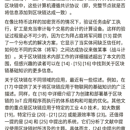
区块链中，这些计算机遵循共识协议（即，完整节点就是否
将信息添加到区块链达成一致）。
在像比特币这样的加密货币的情况下，验证任务由矿工执
行，矿工是充当审计每个交易的会计的计算设备。这样的验
证过程是必不可少的，因为它为拜占庭将军问题 [13] 提供
了一个分布式的解决方案，它显示了当实体间缺乏信任时，
如何在不同的实体（将军）之间达成协议来做某事（战斗计
划）。关于区块链技术内部工作的详细描述超出了本文的范
围，但感兴趣的读者可以在 [14] - [15] [16] 中找到关于区块
链基础知识的更多信息。
关于区块链在不同领域的应用，最近有一些综述。例如，在
[17] 中提供了关于将区块链应用于物联网的基础知识的广泛
描述。同样，在 [18] 中详细介绍了为创建和部署基于区块
链的 IoT 应用程序而执行的体系结构和可能的优化。其他文
章的重点是区块链应用于特定的工业 4.0 技术，如大数据
[19]，特定行业 [20] - [21] [22] 或能源效率等 [23]。还值得
一提的是 [24] 和 [25] 中提出的系统，它们分析了文献中提
议使用区块链时所涉及的主题。具体而言，[24] 中提出的审