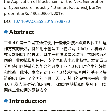
B. 用于工业应用的区块链分类
the Application of Blockchain for the Next Generation
C. 用于工业 4.0 工厂的智能合约
of Cybersecure Industry 4.0 Smart Factories[J]. arXiv
D. 使用区块链增强其他工业 4.0 技术的好处
preprint arXiv:1902.09604, 2019.
Blockchain-Based Industry 4.0 Application
DOI:
10.1109/ACCESS.2019.2908780
A. IIoT
Abstract
B. 垂直与水平集成系统
C. ICPS
D. 大数据和数据分析
工业 4.0 是一个旨在通过使用一些最新技术改进现代工厂运
E. 工业 AR 和 VR
作方式的概念，例如用于创建工业物联网（IIoT），机器人
F. 机器人和车辆的自动化
或大数据应用的技术。其中一种技术是区块链，它能够为不
G. 云计算和边缘计算
同的工业领域增加信任，安全性和去中心化特性。本文重点
H. 添加制造（3D 打印）
分析使用区块链和智能合约开发工业 4.0 应用时产生的好处
I. 网络安全
和挑战。此外，本文还对工业 4.0 技术中最相关的基于区块
J. 仿真软件
链的应用进行了全面的回顾。因此，其目的是为未来的工业
Main Challenges of the Implementation of
4.0 开发人员提供详细指南，以确定区块链如何增强下一代
Blockchain into Industry 4.0
网络工业应用的网络安全。
Conclusions
Introduction